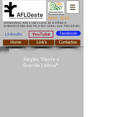
2003 - 2023
ACOMPANHE-NOS A UM CLIQUE DE DISTÂNCIA
ACOMPANHE-NOS A UM CLIQUE DE DISTÂNCIA
SUBSCREVENDO-NOS PELO SEU CANAL QUE PREFERIDO!
SUBSCREVENDO-NOS PELO SEU CANAL QUE PREFERIDO!
Facebook
LinkedIn
YouTube
Home
Link's
Contactos
Região "Oeste e
Grande Lisboa"