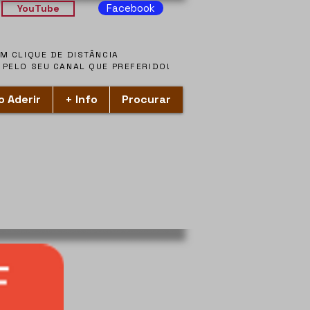
Facebook
YouTube
ACOMPANHE-NOS A UM CLIQUE DE DISTÂNCIA
ACOMPANHE-NOS A UM CLIQUE DE DISTÂNCIA
PELO SEU CANAL QUE PREFERIDO!
PELO SEU CANAL QUE PREFERIDO!
 Aderir
+ Info
Procurar