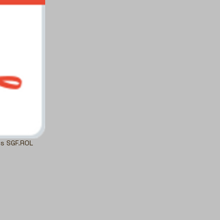
os SGF.ROL