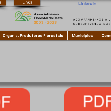
LinkedIn
s
Link's
2003 - 2023
SUBSCREVENDO-NOS 
SUBSCREVENDO-NOS 
- Organiz. Produtores Florestais
Municípios
Como