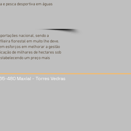
ça e pesca desportiva em águas
exportações nacional, sendo a
leira florestal em muito lhe deve.
rem esforços em melhorar a gestão
ificação de milhares de hectares sob
, estabelecendo um preço mais
65-480 Maxial - Torres Vedras