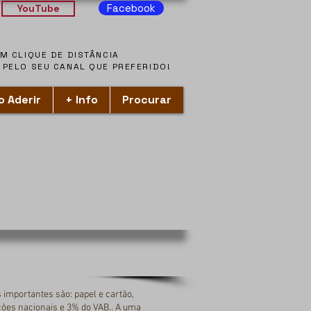
Facebook
YouTube
ACOMPANHE-NOS A UM CLIQUE DE DISTÂNCIA
ACOMPANHE-NOS A UM CLIQUE DE DISTÂNCIA
PELO SEU CANAL QUE PREFERIDO!
PELO SEU CANAL QUE PREFERIDO!
 Aderir
+ Info
Procurar
 importantes são: papel e cartão,
ações nacionais e 3% do VAB.. A uma