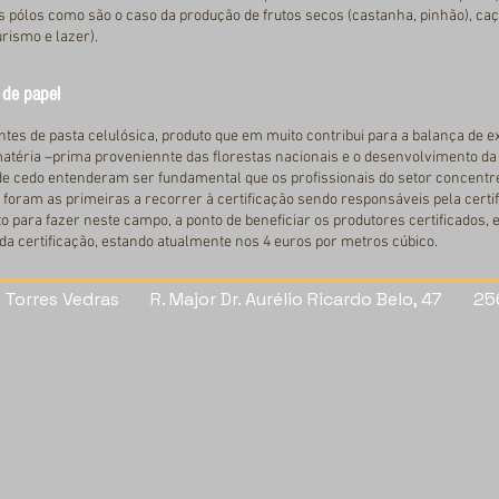
os pólos como são o caso da produção de frutos secos (castanha, pinhão), ca
urismo e lazer).
a de papel
ntes de pasta celulósica, produto que em muito contribui para a balança de 
téria –prima proveniennte das florestas nacionais e o desenvolvimento da fi
de cedo entenderam ser fundamental que os profissionais do setor concent
s foram as primeiras a recorrer à certificação sendo responsáveis pela cert
to para fazer neste campo, a ponto de beneficiar os produtores certificados
a certificação, estando atualmente nos 4 euros por metros cúbico.
e Torres Vedras R. Major Dr. Aurélio Ricardo Belo, 47 25