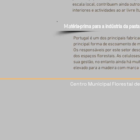
escala local, contribuem ainda outr
interiores e actividades ao ar livre (t
téria-prima para a indústria da past
Ma
Portugal é um dos principais fabrica
principal forma de escoamento de ma
Os responsáveis por este setor des
dos espaços florestais. As celulose
sua gestão, no entanto ainda há mui
elevado para a madeira com marca d
Centro Municipal Florestal d