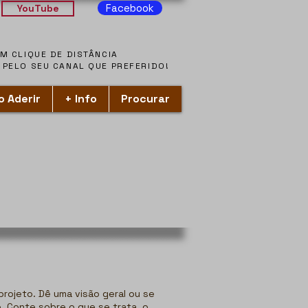
Facebook
YouTube
ACOMPANHE-NOS A UM CLIQUE DE DISTÂNCIA
ACOMPANHE-NOS A UM CLIQUE DE DISTÂNCIA
PELO SEU CANAL QUE PREFERIDO!
PELO SEU CANAL QUE PREFERIDO!
 Aderir
+ Info
Procurar
 projeto. Dê uma visão geral ou se
. Conte sobre o que se trata, o