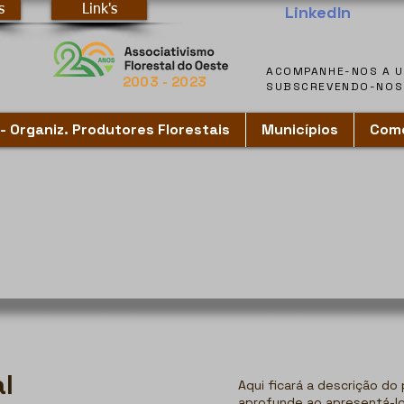
LinkedIn
s
Link's
2003 - 2023
SUBSCREVENDO-NOS 
SUBSCREVENDO-NOS 
- Organiz. Produtores Florestais
Municípios
Como
l
Aqui ficará a descrição do
aprofunde ao apresentá-lo